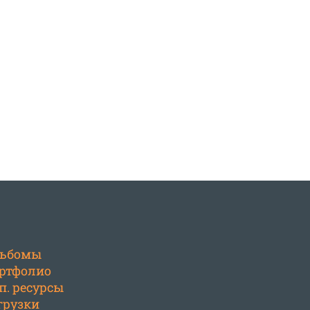
ьбомы
ртфолио
п. ресурсы
грузки