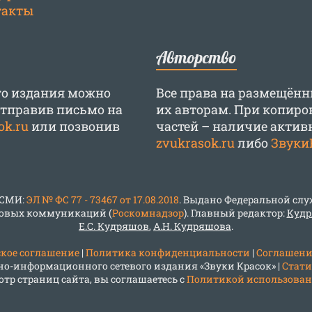
такты
Авторство
ого издания можно
Все права на размещён
 отправив письмо на
их авторам. При копиро
ok.ru
или позвонив
частей – наличие акти
zvukrasok.ru
либо
Звуки
 СМИ:
ЭЛ № ФС 77 - 73467 от 17.08.2018
. Выдано Федеральной служ
овых коммуникаций (
Роскомнадзор
). Главный редактор:
Кудр
Е.С. Кудряшов
,
А.Н. Кудряшова
.
кое соглашение
|
Политика конфиденциальности
|
Соглашени
ельно-информационного сетевого издания «Звуки Красок» |
Стати
тр страниц сайта, вы соглашаетесь с
Политикой использовани