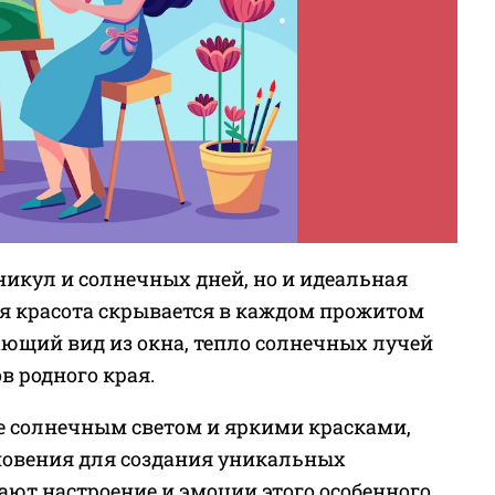
аникул и солнечных дней, но и идеальная
ая красота скрывается в каждом прожитом
ающий вид из окна, тепло солнечных лучей
в родного края.
е солнечным светом и яркими красками,
новения для создания уникальных
ают настроение и эмоции этого особенного