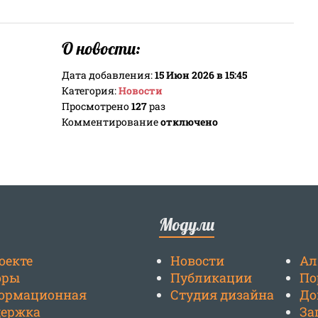
О новости:
Дата добавления:
15 Июн 2026 в 15:45
Категория:
Новости
Просмотрено
127
раз
Комментирование
отключено
Модули
оекте
Новости
Ал
оры
Публикации
По
ормационная
Студия дизайна
До
держка
За