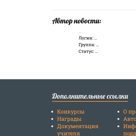
Автор новости:
...
Логин:
...
Группа:
...
Статус:
...
Дополнительные ссылки
Конкурсы
О пр
Награды
Авт
Документация
Инф
учителя
под