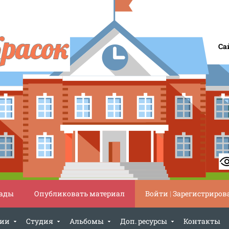
Са
ады
Опубликовать материал
Войти
|
Зарегистриров
ции
Студия
Альбомы
Доп. ресурсы
Контакты