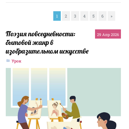
1
2
3
4
5
6
»
Поэзия повседневности:
29
Апр 2026
бытовой жанр в
изобразительном искусстве
Урок