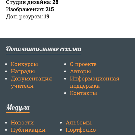
Студия дизайна:
28
Изображения:
215
Доп. ресурсы:
19
Дополнительные ссылки
Конкурсы
О проекте
Награды
Авторы
Документация
Информационная
учителя
поддержка
Контакты
Модули
Новости
Альбомы
Публикации
Портфолио