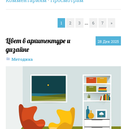
Комментариям
·
Просмотрам
...
1
2
3
6
7
»
Цвет в архитектуре и
28
Дек 2025
дизайне
Методика