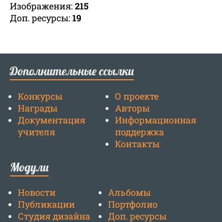
Изображения:
215
Доп. ресурсы:
19
Дополнительные ссылки
Конкурсы
О проекте
Награды
Авторы
Документация
Информационная
учителя
поддержка
Контакты
Модули
Новости
Альбомы
Публикации
Портфолио
Студия дизайна
Доп. ресурсы