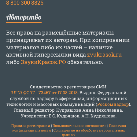
8 800 300 8826
.
Авторство
Все права на размещённые материалы
принадлежат их авторам. При копировании
материалов либо их частей – наличие
активной
гиперссылки
вида
zvukrasok.ru
либо
ЗвукиКрасок.РФ
обязательно.
Свидетельство о регистрации СМИ:
ЭЛ № ФС 77 - 73467 от 17.08.2018
. Выдано Федеральной
службой по надзору в сфере связи, информационных
технологий и массовых коммуникаций (
Роскомнадзор
).
Главный редактор:
Кудряшова Анна Николаевна
.
Учредители:
Е.С. Кудряшов
,
А.Н. Кудряшова
.
Правила регистрации
|
Пользовательское соглашение
|
Политика
конфиденциальности
|
Соглашение на обработку персональных
данных