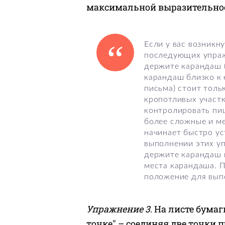
максимальной выразительнос
Если у вас возникн
последующих упражн
держите карандаш (
карандаш близко к 
письма) стоит толь
кропотливых участк
контролировать пи
более сложные и ме
начинает быстро ус
выполнении этих у
держите карандаш 
места карандаша. 
положение для вып
Упражнение 3
. На листе бума
точке" – соединяя две точки 