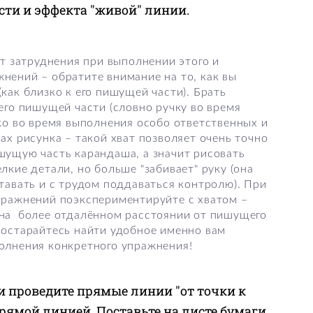
ти и эффекта "живой" линии.
ут затруднения при выполнении этого и
ений – обратите внимание на то, как вы
как близко к его пишущей части). Брать
его пишущей части (словно ручку во время
ко во время выполнения особо ответственных и
ах рисунка – такой хват позволяет очень точно
шущую часть карандаша, а значит рисовать
лкие детали, но больше "забивает" руку (она
тавать и с трудом поддаваться контролю). При
пражнений поэкспериментируйте с хватом –
на более отдалённом расстоянии от пишущего
Постарайтесь найти удобное именно вам
олнения конкретного упражнения!
ги проведите прямые линии "от точки к
прямой линией. Поставьте на листе бумаги