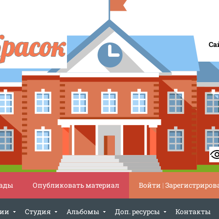
Са
ады
Опубликовать материал
Войти
|
Зарегистриров
ции
Студия
Альбомы
Доп. ресурсы
Контакты