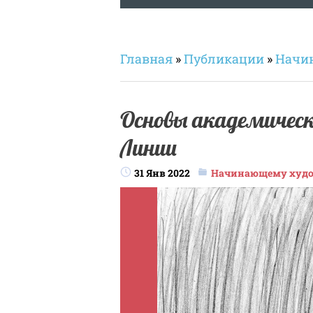
Главная
»
Публикации
»
Начи
Основы академическ
Линии
31 Янв 2022
Начинающему худ