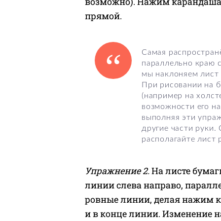
возможно). Нажим карандаша
прямой.
Самая распростран
параллельно краю ст
мы наклоняем лист 
При рисовании на 
(например на холсте
возможности его на
выполняя эти упраж
другие части руки.
располагайте лист 
Упражнение 2.
На листе бумаги
линии слева направо, паралл
ровные линии, делая нажим к
и в конце линии. Изменение 