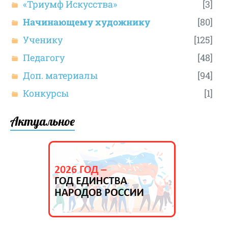
«Триумф Искусства»
[3]
Начинающему художнику
[80]
Ученику
[125]
Педагогу
[48]
Доп. материалы
[94]
Конкурсы
[1]
Актуальное