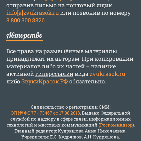
отправив письмо на почтовый ящик
info[a]zvukrasok.ru
или позвонив по номеру
8 800 300 8826
.
Авторство
Все права на размещённые материалы
принадлежат их авторам. При копировании
материалов либо их частей – наличие
активной
гиперссылки
вида
zvukrasok.ru
либо
ЗвукиКрасок.РФ
обязательно.
Свидетельство о регистрации СМИ:
ЭЛ № ФС 77 - 73467 от 17.08.2018
. Выдано Федеральной
службой по надзору в сфере связи, информационных
технологий и массовых коммуникаций (
Роскомнадзор
).
Главный редактор:
Кудряшова Анна Николаевна
.
Учредители:
Е.С. Кудряшов
,
А.Н. Кудряшова
.