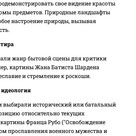
одемонстрировать свое видение красоты
рмы предметов. Природные ландшафты
обое настроение природы, вызывая
сть.
атира
али жанр бытовой сцены для критики
ер, картины Жана Батиста Шардена
славие и стремление к роскоши.
 идеология
и выбирали исторический или батальный
позицию относительно текущих
, картины Франца Рубо ("Освобождение
ом прославления военного мужества и