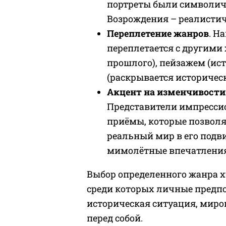
портреты были символиче
Возрождения – реалист
Переплетение жанров
. Н
переплетается с другими
прошлого), пейзажем (ис
(раскрывается историчес
Акцент на изменчивости
Представители импресси
приёмы, которые позволя
реальный мир в его подв
мимолётные впечатлени
Выбор определенного жанра х
среди которых личные предпо
историческая ситуация, миро
перед собой.