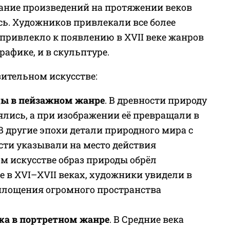
ание произведений на протяжении веков
ь. Художников привлекали все более
 привлекло к появлению в XVII веке жанров
графике, и в скульптуре.
зительном искусстве:
ды в пейзажном жанре
. В древности природу
ялись, а при изображении её превращали в
 другие эпохи детали природного мира с
сти указывали на место действия
ом искусстве образ природы обрёл
е в XVI–XVII веках, художники увидели в
площения огромного пространства
ка в портретном жанре
. В Средние века