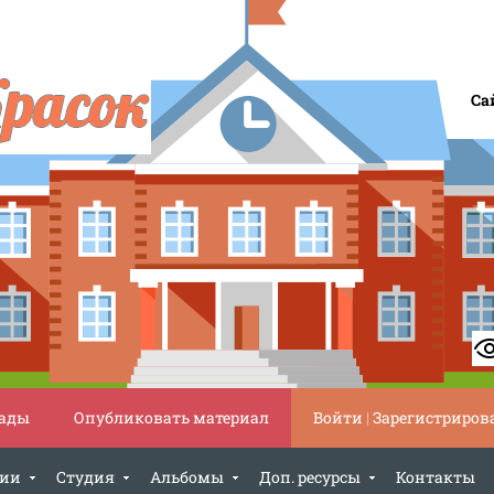
Са
ады
Опубликовать материал
Войти
|
Зарегистриров
ции
Студия
Альбомы
Доп. ресурсы
Контакты